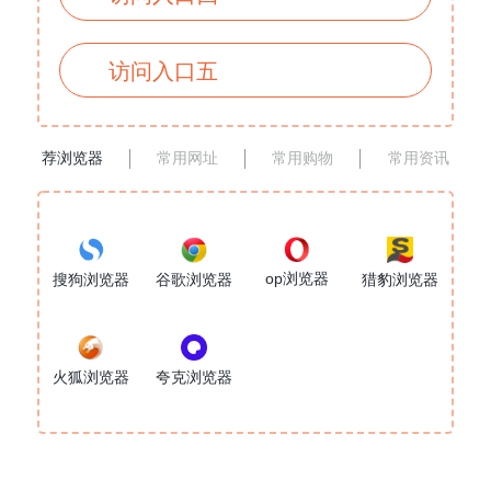
访问入口五
荐浏览器
常用网址
常用购物
常用资讯
op浏览器
搜狗浏览器
谷歌浏览器
猎豹浏览器
火狐浏览器
夸克浏览器